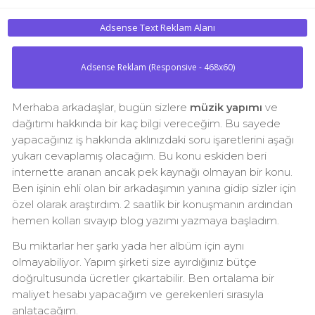
Adsense Text Reklam Alanı
Adsense Reklam (Responsive - 468x60)
Merhaba arkadaşlar, bugün sizlere
müzik yapımı
ve
dağıtımı hakkında bir kaç bilgi vereceğim. Bu sayede
yapacağınız iş hakkında aklınızdaki soru işaretlerini aşağı
yukarı cevaplamış olacağım. Bu konu eskiden beri
internette aranan ancak pek kaynağı olmayan bir konu.
Ben işinin ehli olan bir arkadaşımın yanına gidip sizler için
özel olarak araştırdım. 2 saatlik bir konuşmanın ardından
hemen kolları sıvayıp blog yazımı yazmaya başladım.
Bu miktarlar her şarkı yada her albüm için aynı
olmayabiliyor. Yapım şirketi size ayırdığınız bütçe
doğrultusunda ücretler çıkartabilir. Ben ortalama bir
maliyet hesabı yapacağım ve gerekenleri sırasıyla
anlatacağım.