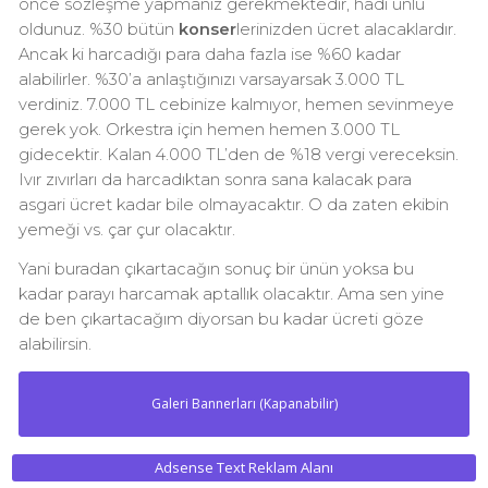
önce sözleşme yapmanız gerekmektedir, hadi ünlü
oldunuz. %30 bütün
konser
lerinizden ücret alacaklardır.
Ancak ki harcadığı para daha fazla ise %60 kadar
alabilirler. %30’a anlaştığınızı varsayarsak 3.000 TL
verdiniz. 7.000 TL cebinize kalmıyor, hemen sevinmeye
gerek yok. Orkestra için hemen hemen 3.000 TL
gidecektir. Kalan 4.000 TL’den de %18 vergi vereceksin.
Ivır zıvırları da harcadıktan sonra sana kalacak para
asgari ücret kadar bile olmayacaktır. O da zaten ekibin
yemeği vs. çar çur olacaktır.
Yani buradan çıkartacağın sonuç bir ünün yoksa bu
kadar parayı harcamak aptallık olacaktır. Ama sen yine
de ben çıkartacağım diyorsan bu kadar ücreti göze
alabilirsin.
Galeri Bannerları (Kapanabilir)
Adsense Text Reklam Alanı