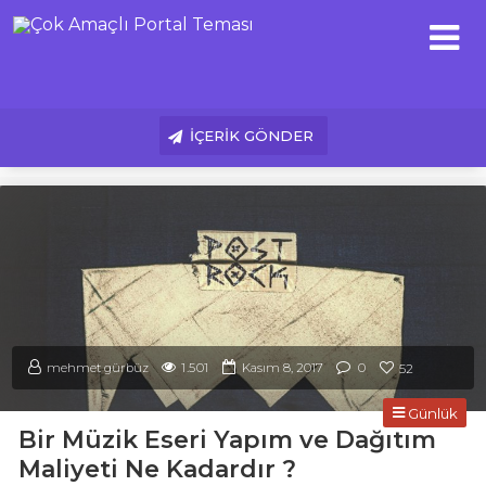
İÇERİK GÖNDER
0
mehmet gürbüz
1.501
Kasım 8, 2017
52
Günlük
Bir Müzik Eseri Yapım ve Dağıtım
Maliyeti Ne Kadardır ?