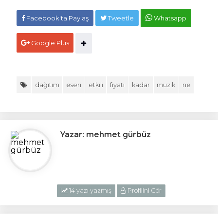
Facebook'ta Paylaş
Tweetle
Whatsapp
Google Plus
dağıtım
eseri
etkili
fiyati
kadar
muzik
ne
Yazar: mehmet gürbüz
14 yazı yazmış
Profilini Gör