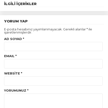
İLGILI İÇERIKLER
YORUM YAP
E-posta hesabınız yayımlanmayacak. Gerekli alanlar * ile
işaretlenmişlerdir.
AD SOYAD *
EMAIL *
WEBSİTE *
YORUMUNUZ *