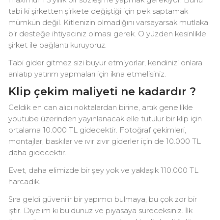
maximum 5 yıllık bir sözleşme yapmak gerekiyor. Bunu
tabi ki şirketten şirkete değiştiği için pek saptamak
mümkün değil. Kitlenizin olmadığını varsayarsak mutlaka
bir desteğe ihtiyacınız olması gerek. O yüzden kesinlikle
şirket ile bağlantı kuruyoruz.
Tabi gider gitmez sizi buyur etmiyorlar, kendinizi onlara
anlatıp yatırım yapmaları için ikna etmelisiniz.
Klip çekim maliyeti ne kadardır ?
Geldik en can alıcı noktalardan birine, artık genellikle
youtube üzerinden yayınlanacak elle tutulur bir klip için
ortalama 10.000 TL gidecektir. Fotoğraf çekimleri,
montajlar, baskılar ve ıvır zıvır giderler için de 10.000 TL
daha gidecektir.
Evet, daha elimizde bir şey yok ve yaklaşık 110.000 TL
harcadık.
Sıra geldi güvenilir bir yapımcı bulmaya, bu çok zor bir
iştir. Diyelim ki buldunuz ve piyasaya süreceksiniz. İlk